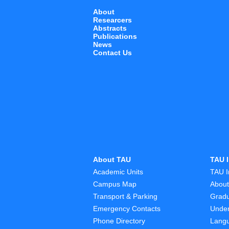
About
Researcers
Abstracts
Publications
News
Contact Us
About TAU
TAU I
Academic Units
TAU I
Campus Map
Abou
Transport & Parking
Grad
Emergency Contacts
Unde
Phone Directory
Lang