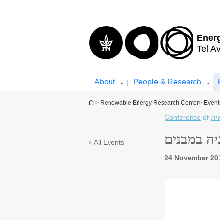
Top
Main
menu
Content
Ener
Tel Av
About
People & Research
|
You are here
>
Renewable Energy Research Center
>
Event
Conference
of
ית
גיה במבנים
All Events
24 November 20